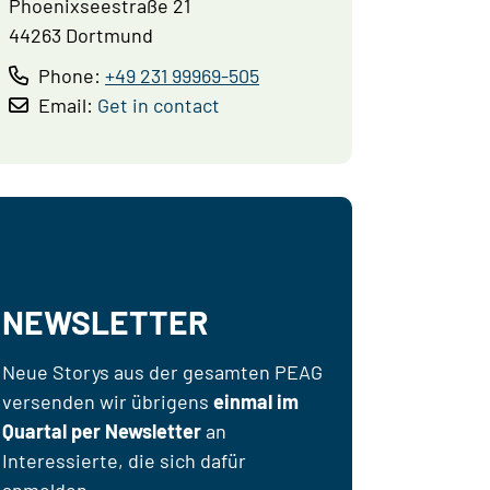
Phoenixseestraße 21
44263 Dortmund
Phone:
+49 231 99969-505
Email:
Get in contact
NEWSLETTER
Neue Storys aus der gesamten PEAG
versenden wir übrigens
einmal im
Quartal per Newsletter
an
Interessierte, die sich dafür
anmelden.