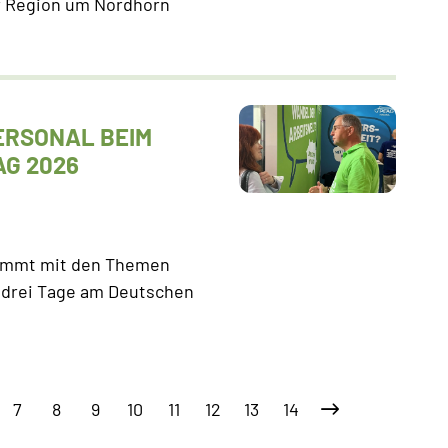
er Region um Nordhorn
ERSONAL BEIM
G 2026
nimmt mit den Themen
t drei Tage am Deutschen
7
8
9
10
11
12
13
14