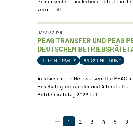
Schon sechs Transferbeschäftigte in d
vermittelt
03/25/2026
PEAG TRANSFER UND PEAG P
DEUTSCHEN BETRIEBSRÄTETA
TERMINHINWEIS
PRESSEMELDUNG
Austausch und Netzwerken: Die PEAG 
Beschäftigtentransfer und Altersteilzei
Betriebsrätetag 2026 teil.
1
2
3
4
5
6