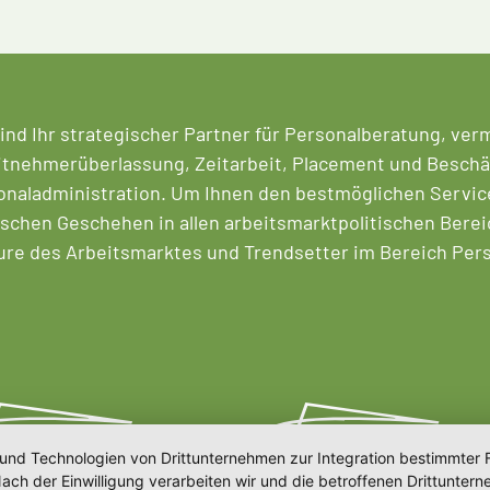
ind Ihr strategischer Partner für Personalberatung, ver
tnehmerüberlassung, Zeitarbeit, Placement und Beschäf
naladministration. Um Ihnen den bestmöglichen Service 
ischen Geschehen in allen arbeitsmarktpolitischen Berei
ure des Arbeitsmarktes und Trendsetter im Bereich Pe
 und Technologien von Drittunternehmen zur Integration bestimmter F
. Nach der Einwilligung verarbeiten wir und die betroffenen Drittun