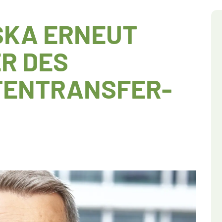
SKA ERNEUT
R DES
TENTRANSFER-