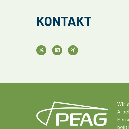
KONTAKT
Wir s
Arbei
Perso
polit