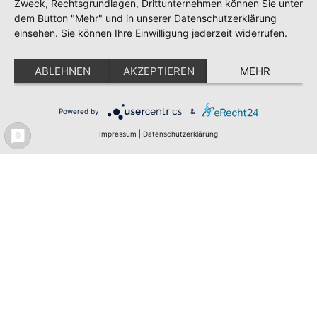
Zweck, Rechtsgrundlagen, Drittunternehmen können Sie unter
Meldeportal
Karriere bei PEAG
dem Button "Mehr" und in unserer Datenschutzerklärung
Newsletter
Impressum
einsehen. Sie können Ihre Einwilligung jederzeit widerrufen.
Datenschutz
Erklärung zur Barrierefreiheit
ABLEHNEN
AKZEPTIEREN
MEHR
Powered by
&
Impressum
|
Datenschutzerklärung