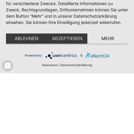
für verschiedene Zwecke. Detaillierte Informationen zu
Zweck, Rechtsgrundlagen, Drittunternehmen können Sie unter
dem Button "Mehr" und in unserer Datenschutzerklärung
Meldeportal
Karriere bei PEAG
einsehen. Sie können Ihre Einwilligung jederzeit widerrufen.
Newsletter
Impressum
Datenschutz
ABLEHNEN
AKZEPTIEREN
MEHR
Erklärung zur Barrierefreiheit
Powered by
&
Impressum
|
Datenschutzerklärung