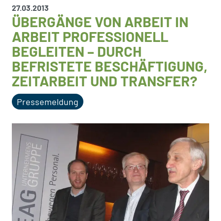
27.03.2013
ÜBERGÄNGE VON ARBEIT IN
ARBEIT PROFESSIONELL
BEGLEITEN – DURCH
BEFRISTETE BESCHÄFTIGUNG,
ZEITARBEIT UND TRANSFER?
Pressemeldung